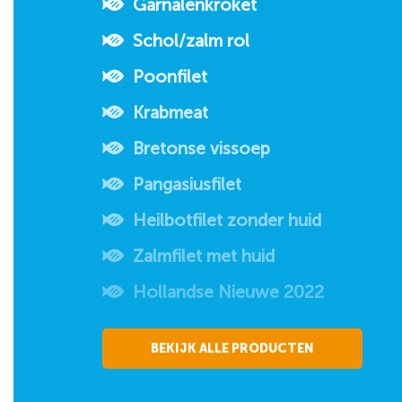
Garnalenkroket
Schol/zalm rol
Poonfilet
Krabmeat
Bretonse vissoep
Pangasiusfilet
Heilbotfilet zonder huid
Zalmfilet met huid
Hollandse Nieuwe 2022
BEKIJK ALLE PRODUCTEN