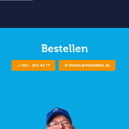
Bestellen
033 - 254 46 77
VISHAL@VISHANDEL.NL